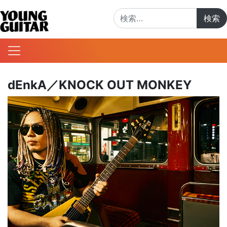
検索:
dEnkA／KNOCK OUT MONKEY