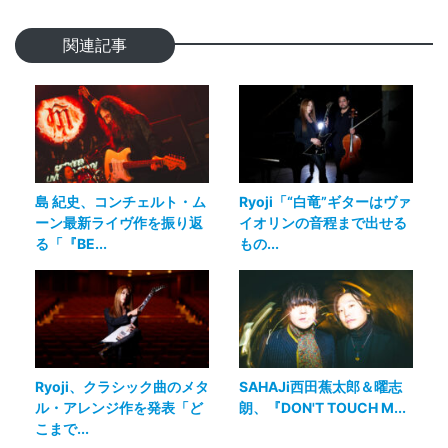
関連記事
島 紀史、コンチェルト・ム
Ryoji「“白竜”ギターはヴァ
ーン最新ライヴ作を振り返
イオリンの音程まで出せる
る「『BE...
もの...
Ryoji、クラシック曲のメタ
SAHAJi西田蕉太郎＆曜志
ル・アレンジ作を発表「ど
朗、『DON'T TOUCH M...
こまで...