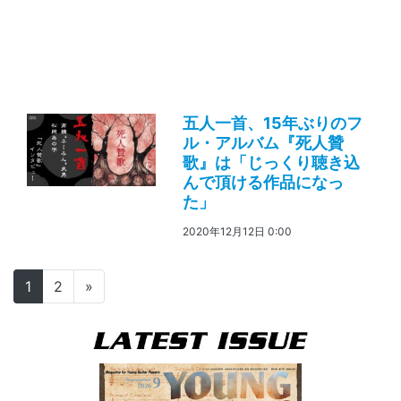
五人一首、15年ぶりのフ
ル・アルバム『死人贊
歌』は「じっくり聴き込
んで頂ける作品になっ
た」
2020年12月12日 0:00
投稿ナビゲーション
1
2
»