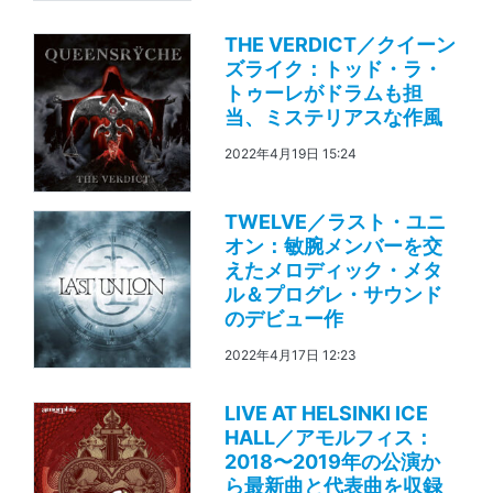
THE VERDICT／クイーン
ズライク：トッド・ラ・
トゥーレがドラムも担
当、ミステリアスな作風
2022年4月19日 15:24
TWELVE／ラスト・ユニ
オン：敏腕メンバーを交
えたメロディック・メタ
ル＆プログレ・サウンド
のデビュー作
2022年4月17日 12:23
LIVE AT HELSINKI ICE
HALL／アモルフィス：
2018〜2019年の公演か
ら最新曲と代表曲を収録