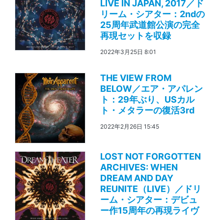
LIVE IN JAPAN, 2017／ド
リーム・シアター：2ndの
25周年武道館公演の完全
再現セットを収録
2022年3月25日 8:01
THE VIEW FROM
BELOW／エア・アパレン
ト：29年ぶり、USカル
ト・メタラーの復活3rd
2022年2月26日 15:45
LOST NOT FORGOTTEN
ARCHIVES: WHEN
DREAM AND DAY
REUNITE（LIVE）／ドリ
ーム・シアター：デビュ
ー作15周年の再現ライヴ