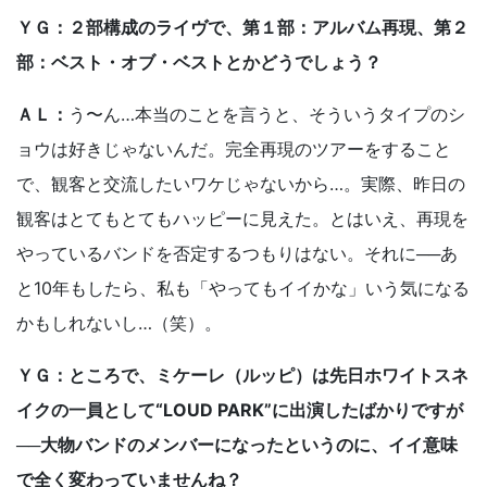
ＹＧ：２部構成のライヴで、第１部：アルバム再現、第２
部：ベスト・オブ・ベストとかどうでしょう？
ＡＬ：
う〜ん…本当のことを言うと、そういうタイプのシ
ョウは好きじゃないんだ。完全再現のツアーをすること
で、観客と交流したいワケじゃないから…。実際、昨日の
観客はとてもとてもハッピーに見えた。とはいえ、再現を
やっているバンドを否定するつもりはない。それに──あ
と10年もしたら、私も「やってもイイかな」いう気になる
かもしれないし…（笑）。
ＹＧ：ところで、ミケーレ（ルッピ）は先日ホワイトスネ
イクの一員として“LOUD PARK”に出演したばかりですが
──大物バンドのメンバーになったというのに、イイ意味
で全く変わっていませんね？