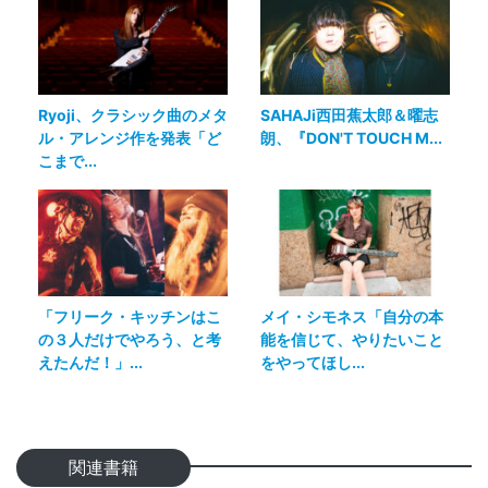
Ryoji、クラシック曲のメタ
SAHAJi西田蕉太郎＆曜志
ル・アレンジ作を発表「ど
朗、『DON'T TOUCH M...
こまで...
「フリーク・キッチンはこ
メイ・シモネス「自分の本
の３人だけでやろう、と考
能を信じて、やりたいこと
えたんだ！」...
をやってほし...
関連書籍